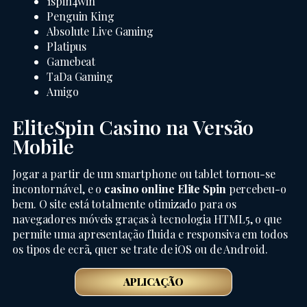
1spin4win
Penguin King
Absolute Live Gaming
Platipus
Gamebeat
TaDa Gaming
Amigo
EliteSpin Casino na Versão
Mobile
Jogar a partir de um smartphone ou tablet tornou-se
incontornável, e o
casino online Elite Spin
percebeu-o
bem. O site está totalmente otimizado para os
navegadores móveis graças à tecnologia HTML5, o que
permite uma apresentação fluida e responsiva em todos
os tipos de ecrã, quer se trate de iOS ou de Android.
APLICAÇÃO