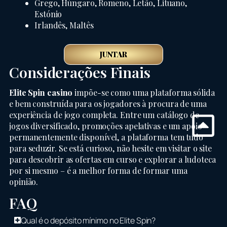
Grego, Húngaro, Romeno, Letão, Lituano,
Estónio
Irlandês, Maltês
JUNTAR
Considerações Finais
Elite Spin casino
impõe-se como uma plataforma sólida
e bem construída para os jogadores à procura de uma
experiência de jogo completa. Entre um catálogo de
jogos diversificado, promoções apelativas e um apoio
permanentemente disponível, a plataforma tem tudo
para seduzir. Se está curioso, não hesite em visitar o site
para descobrir as ofertas em curso e explorar a ludoteca
por si mesmo – é a melhor forma de formar uma
opinião.
FAQ
Qual é o depósito mínimo no Elite Spin?