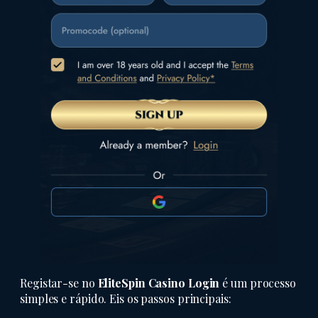
Registar-se no
EliteSpin Casino Login
é um processo
simples e rápido. Eis os passos principais: