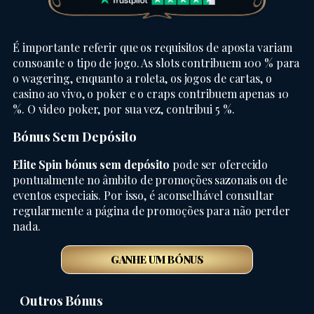
É importante referir que os requisitos de aposta variam
consoante o tipo de jogo. As slots contribuem 100 % para
o wagering, enquanto a roleta, os jogos de cartas, o
casino ao vivo, o poker e o craps contribuem apenas 10
%. O video poker, por sua vez, contribui 5 %.
Bónus Sem Depósito
Elite Spin bónus sem depósito
pode ser oferecido
pontualmente no âmbito de promoções sazonais ou de
eventos especiais. Por isso, é aconselhável consultar
regularmente a página de promoções para não perder
nada.
GANHE UM BÓNUS
Outros Bónus