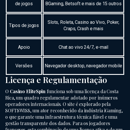
de jogos
BGaming, Betsoft e mais de 15 outros
Slots, Roleta, Casino ao Vivo, Poker,
Tipos de jogos
Craps, Crash e mais
Apoio
Chat ao vivo 24/7, e-mail
Versões
Navegador desktop, navegador mobile
Licença e Regulamentação
O
Casino EliteSpin
funciona sob uma licença da Costa
Rica, um quadro regulamentar adotado por inúmeros
operadores internacionais. O site é explorado pela
SOFTSWISS, um ator reconhecido da indústria iGaming,
o que garante uma infraestrutura técnica fiável e uma
gestão transparente dos dados. Para os jogadores
franceses, esta combinação de uma licença ativa e de um