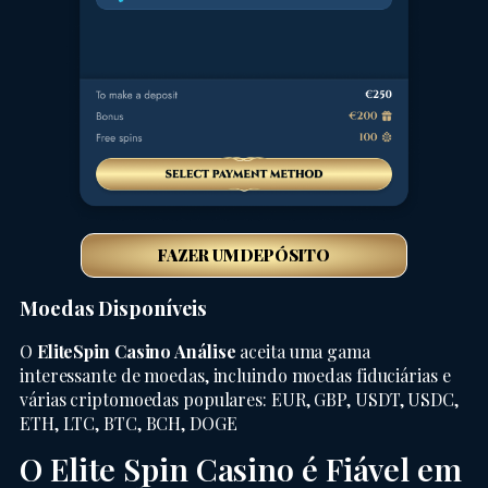
FAZER UM DEPÓSITO
Moedas Disponíveis
O
EliteSpin Casino Análise
aceita uma gama
interessante de moedas, incluindo moedas fiduciárias e
várias criptomoedas populares:
EUR,
GBP,
USDT,
USDC,
ETH,
LTC,
BTC,
BCH,
DOGE
O Elite Spin Casino é Fiável em