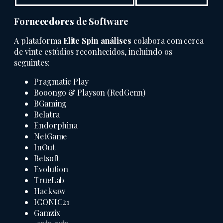
Fornecedores de Software
A plataforma
Elite Spin análises
colabora com cerca
de vinte estúdios reconhecidos, incluindo os
seguintes:
Pragmatic Play
Booongo & Playson (RedGenn)
BGaming
Belatra
Endorphina
NetGame
InOut
Betsoft
Evolution
TrueLab
Hacksaw
ICONIC21
Gamzix