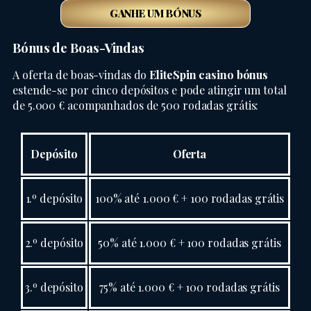
GANHE UM BÓNUS
Bónus de Boas-Vindas
A oferta de boas-vindas do
EliteSpin casino bónus
estende-se por cinco depósitos e pode atingir um total
de 5.000 € acompanhados de 500 rodadas grátis:
Depósito
Oferta
1.º depósito
100% até 1.000 € + 100 rodadas grátis
2.º depósito
50% até 1.000 € + 100 rodadas grátis
3.º depósito
75% até 1.000 € + 100 rodadas grátis