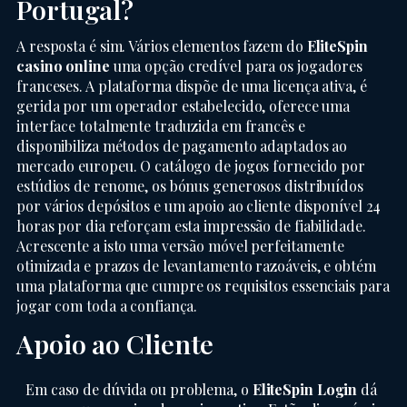
Portugal?
A resposta é sim. Vários elementos fazem do
EliteSpin
casino online
uma opção credível para os jogadores
franceses. A plataforma dispõe de uma licença ativa, é
gerida por um operador estabelecido, oferece uma
interface totalmente traduzida em francês e
disponibiliza métodos de pagamento adaptados ao
mercado europeu. O catálogo de jogos fornecido por
estúdios de renome, os bónus generosos distribuídos
por vários depósitos e um apoio ao cliente disponível 24
horas por dia reforçam esta impressão de fiabilidade.
Acrescente a isto uma versão móvel perfeitamente
otimizada e prazos de levantamento razoáveis, e obtém
uma plataforma que cumpre os requisitos essenciais para
jogar com toda a confiança.
Apoio ao Cliente
Em caso de dúvida ou problema, o
EliteSpin Login
dá