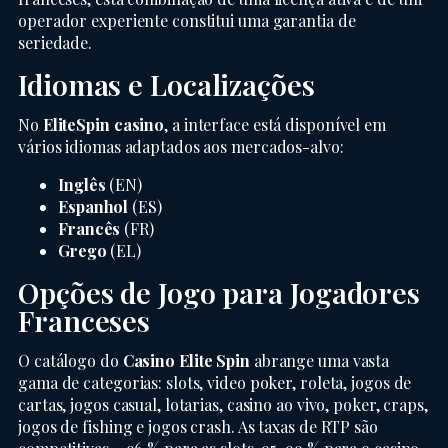
operador experiente constitui uma garantia de
seriedade.
Idiomas e Localizações
No
EliteSpin casino
, a interface está disponível em
vários idiomas adaptados aos mercados-alvo:
Inglês
(EN)
Espanhol
(ES)
Francês
(FR)
Grego
(EL)
Opções de Jogo para Jogadores
Franceses
O catálogo do
Casino Elite Spin
abrange uma vasta
gama de categorias: slots, video poker, roleta, jogos de
cartas, jogos casual, lotarias, casino ao vivo, poker, craps,
jogos de fishing e jogos crash. As taxas de RTP são